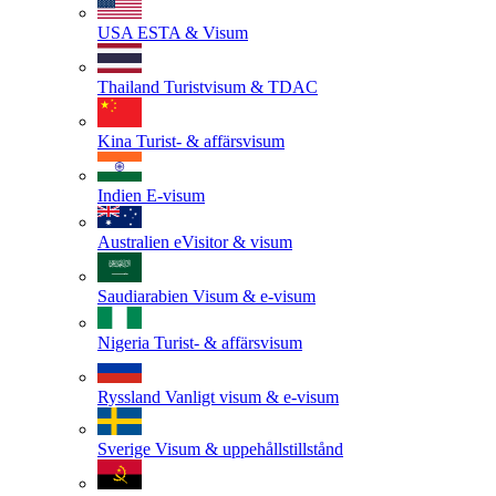
USA
ESTA & Visum
Thailand
Turistvisum & TDAC
Kina
Turist- & affärsvisum
Indien
E-visum
Australien
eVisitor & visum
Saudiarabien
Visum & e-visum
Nigeria
Turist- & affärsvisum
Ryssland
Vanligt visum & e-visum
Sverige
Visum & uppehållstillstånd