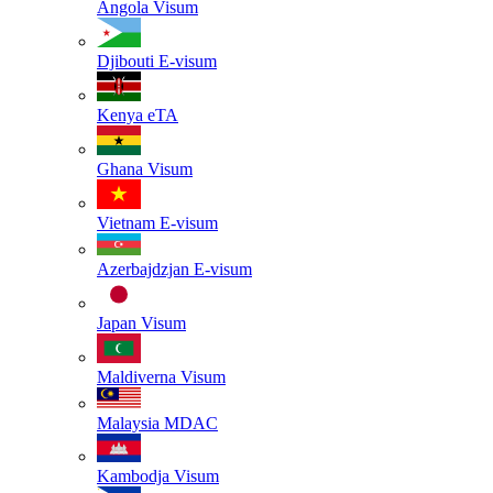
Angola
Visum
Djibouti
E-visum
Kenya
eTA
Ghana
Visum
Vietnam
E-visum
Azerbajdzjan
E-visum
Japan
Visum
Maldiverna
Visum
Malaysia
MDAC
Kambodja
Visum