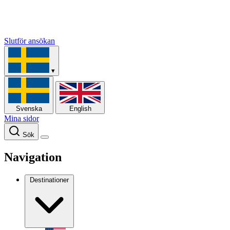
Slutför ansökan
▾
Svenska
English
Mina sidor
Sök
Navigation
Destinationer