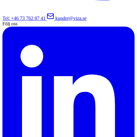
Tel
: +46 73 762 87 41
kunder@viza.se
Följ oss