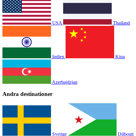
USA
Thailand
Indien
Kina
Azerbajdzjan
Andra destinationer
Sverige
Djibouti