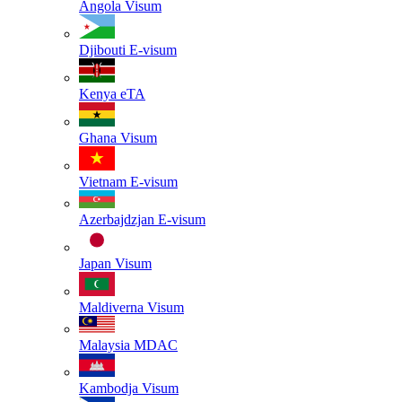
Angola
Visum
Djibouti
E-visum
Kenya
eTA
Ghana
Visum
Vietnam
E-visum
Azerbajdzjan
E-visum
Japan
Visum
Maldiverna
Visum
Malaysia
MDAC
Kambodja
Visum