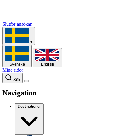
Slutför ansökan
▾
Svenska
English
Mina sidor
Sök
Navigation
Destinationer