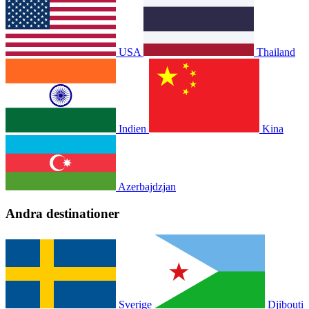
USA
Thailand
Indien
Kina
Azerbajdzjan
Andra destinationer
Sverige
Djibouti