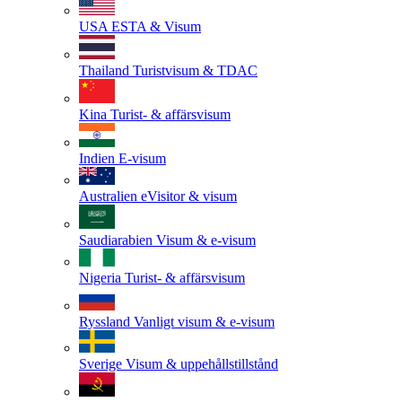
USA
ESTA & Visum
Thailand
Turistvisum & TDAC
Kina
Turist- & affärsvisum
Indien
E-visum
Australien
eVisitor & visum
Saudiarabien
Visum & e-visum
Nigeria
Turist- & affärsvisum
Ryssland
Vanligt visum & e-visum
Sverige
Visum & uppehållstillstånd