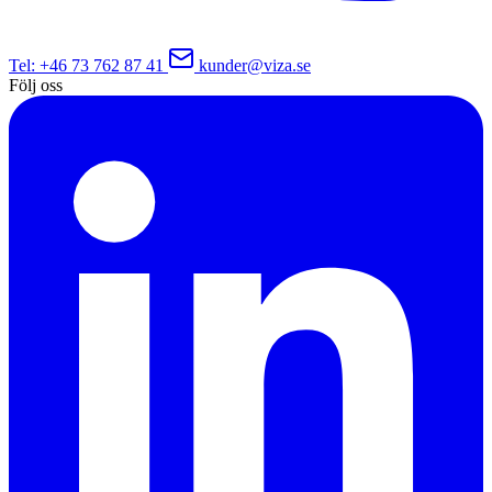
Tel
: +46 73 762 87 41
kunder@viza.se
Följ oss