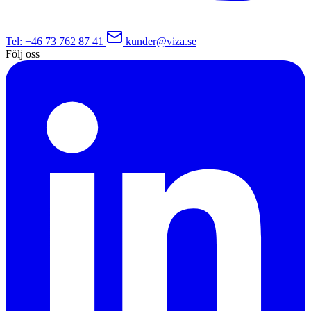
Tel
: +46 73 762 87 41
kunder@viza.se
Följ oss