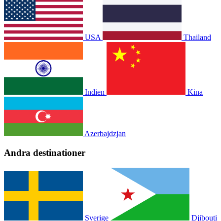
USA
Thailand
Indien
Kina
Azerbajdzjan
Andra destinationer
Sverige
Djibouti