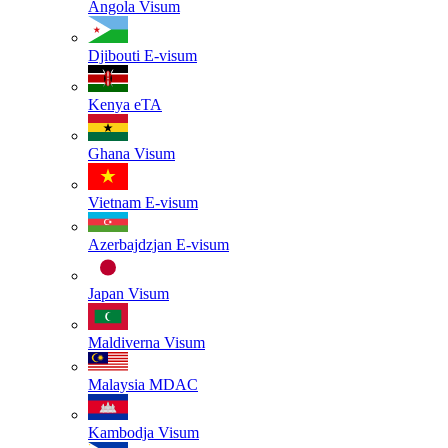
Angola
Visum
Djibouti
E-visum
Kenya
eTA
Ghana
Visum
Vietnam
E-visum
Azerbajdzjan
E-visum
Japan
Visum
Maldiverna
Visum
Malaysia
MDAC
Kambodja
Visum