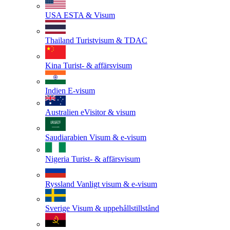
USA
ESTA & Visum
Thailand
Turistvisum & TDAC
Kina
Turist- & affärsvisum
Indien
E-visum
Australien
eVisitor & visum
Saudiarabien
Visum & e-visum
Nigeria
Turist- & affärsvisum
Ryssland
Vanligt visum & e-visum
Sverige
Visum & uppehållstillstånd