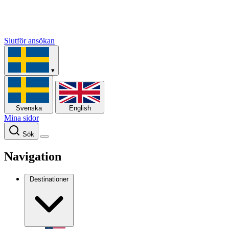
Slutför ansökan
▾
Svenska
English
Mina sidor
Sök
Navigation
Destinationer