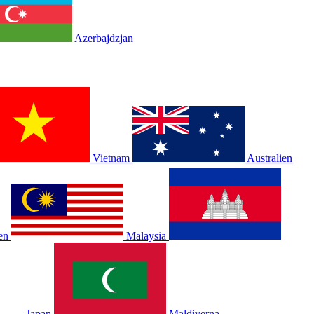
Azerbajdzjan
Vietnam
Australien
en
Malaysia
Japan
Maldiverna