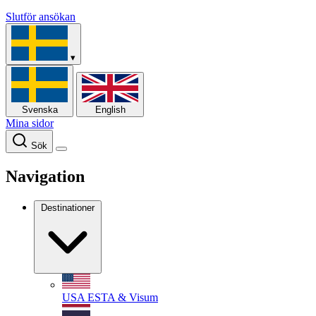
Slutför ansökan
▾
Svenska
English
Mina sidor
Sök
Navigation
Destinationer
USA
ESTA & Visum