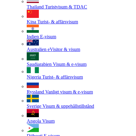
Thailand
Turistvisum & TDAC
Kina
Turist- & affärsvisum
Indien
E-visum
Australien
eVisitor & visum
Saudiarabien
Visum & e-visum
Nigeria
Turist- & affärsvisum
Ryssland
Vanligt visum & e-visum
Sverige
Visum & uppehållstillstånd
Angola
Visum
Djibouti
E-visum