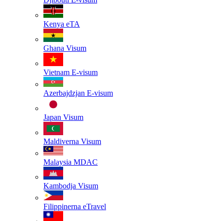
Kenya
eTA
Ghana
Visum
Vietnam
E-visum
Azerbajdzjan
E-visum
Japan
Visum
Maldiverna
Visum
Malaysia
MDAC
Kambodja
Visum
Filippinerna
eTravel