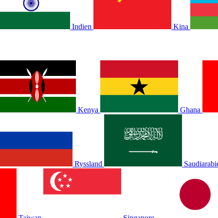
Indien
Kina
Kenya
Ghana
Ryssland
Saudiarabi
Taiwan
Singapore