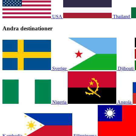
USA
Thailand
Andra destinationer
Sverige
Djibouti
Nigeria
Angola
Kambodja
Filippinerna