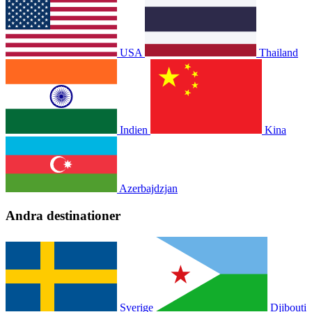
USA
Thailand
Indien
Kina
Azerbajdzjan
Andra destinationer
Sverige
Djibouti