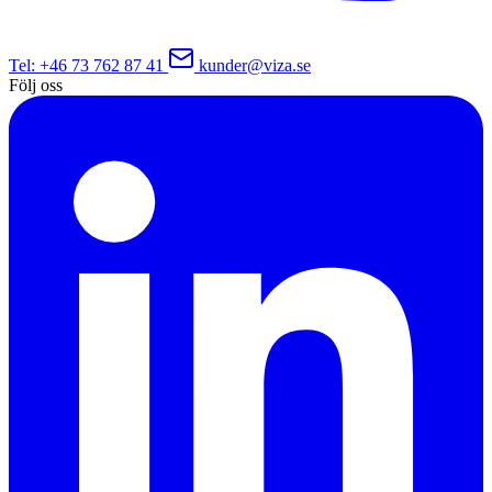
Tel
: +46 73 762 87 41
kunder@viza.se
Följ oss