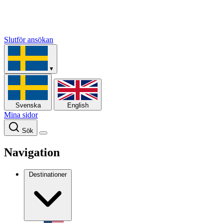
Slutför ansökan
▾
Svenska
English
Mina sidor
Sök
Navigation
Destinationer