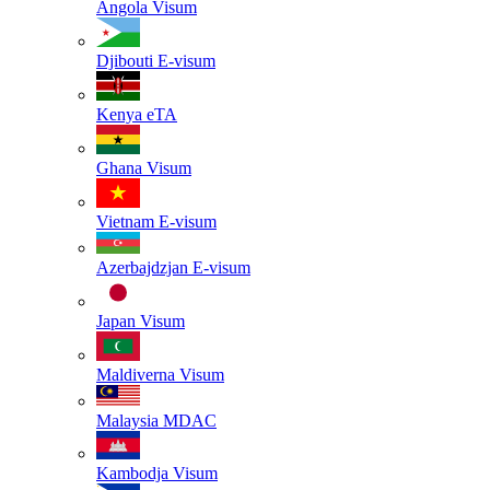
Angola
Visum
Djibouti
E-visum
Kenya
eTA
Ghana
Visum
Vietnam
E-visum
Azerbajdzjan
E-visum
Japan
Visum
Maldiverna
Visum
Malaysia
MDAC
Kambodja
Visum