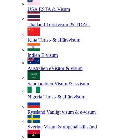
USA
ESTA & Visum
Thailand
Turistvisum & TDAC
Kina
Turist- & affärsvisum
Indien
E-visum
Australien
eVisitor & visum
Saudiarabien
Visum & e-visum
Nigeria
Turist- & affärsvisum
Ryssland
Vanligt visum & e-visum
Sverige
Visum & uppehållstillstånd