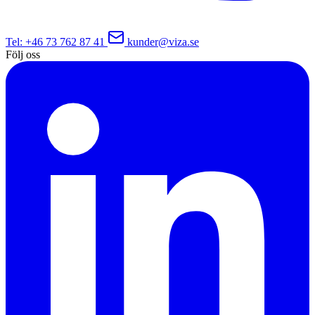
Tel
: +46 73 762 87 41
kunder@viza.se
Följ oss