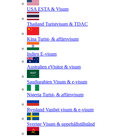
USA
ESTA & Visum
Thailand
Turistvisum & TDAC
Kina
Turist- & affärsvisum
Indien
E-visum
Australien
eVisitor & visum
Saudiarabien
Visum & e-visum
Nigeria
Turist- & affärsvisum
Ryssland
Vanligt visum & e-visum
Sverige
Visum & uppehållstillstånd