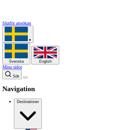
Slutför ansökan
▾
Svenska
English
Mina sidor
Sök
Navigation
Destinationer