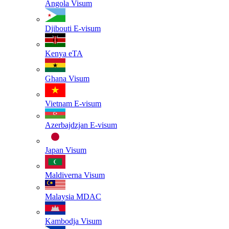
Angola
Visum
Djibouti
E-visum
Kenya
eTA
Ghana
Visum
Vietnam
E-visum
Azerbajdzjan
E-visum
Japan
Visum
Maldiverna
Visum
Malaysia
MDAC
Kambodja
Visum