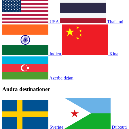
USA
Thailand
Indien
Kina
Azerbajdzjan
Andra destinationer
Sverige
Djibouti