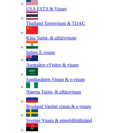
USA
ESTA & Visum
Thailand
Turistvisum & TDAC
Kina
Turist- & affärsvisum
Indien
E-visum
Australien
eVisitor & visum
Saudiarabien
Visum & e-visum
Nigeria
Turist- & affärsvisum
Ryssland
Vanligt visum & e-visum
Sverige
Visum & uppehållstillstånd