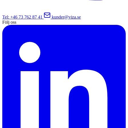
Tel
: +46 73 762 87 41
kunder@viza.se
Följ oss