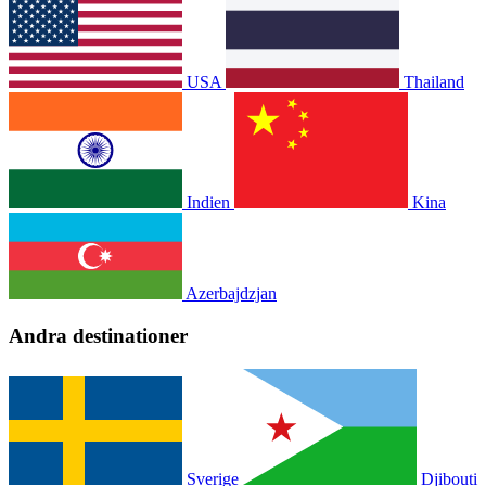
USA
Thailand
Indien
Kina
Azerbajdzjan
Andra destinationer
Sverige
Djibouti