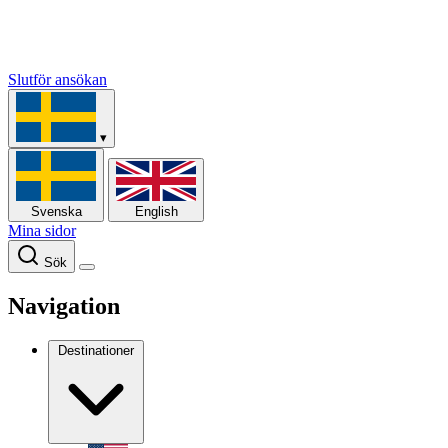
Slutför ansökan
▾
Svenska
English
Mina sidor
Sök
Navigation
Destinationer