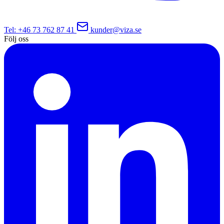
Tel
: +46 73 762 87 41
kunder@viza.se
Följ oss