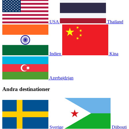
USA
Thailand
Indien
Kina
Azerbajdzjan
Andra destinationer
Sverige
Djibouti