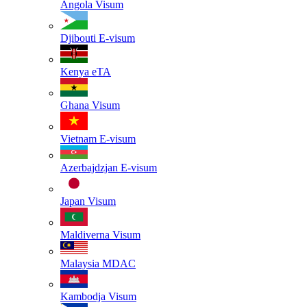
Angola
Visum
Djibouti
E-visum
Kenya
eTA
Ghana
Visum
Vietnam
E-visum
Azerbajdzjan
E-visum
Japan
Visum
Maldiverna
Visum
Malaysia
MDAC
Kambodja
Visum