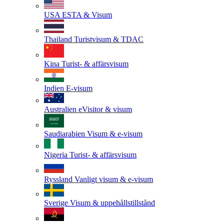
USA
ESTA & Visum
Thailand
Turistvisum & TDAC
Kina
Turist- & affärsvisum
Indien
E-visum
Australien
eVisitor & visum
Saudiarabien
Visum & e-visum
Nigeria
Turist- & affärsvisum
Ryssland
Vanligt visum & e-visum
Sverige
Visum & uppehållstillstånd