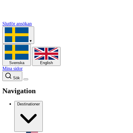
Slutför ansökan
▾
Svenska
English
Mina sidor
Sök
Navigation
Destinationer