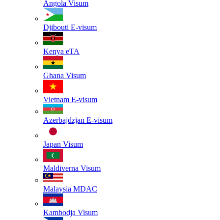
Angola
Visum
Djibouti
E-visum
Kenya
eTA
Ghana
Visum
Vietnam
E-visum
Azerbajdzjan
E-visum
Japan
Visum
Maldiverna
Visum
Malaysia
MDAC
Kambodja
Visum