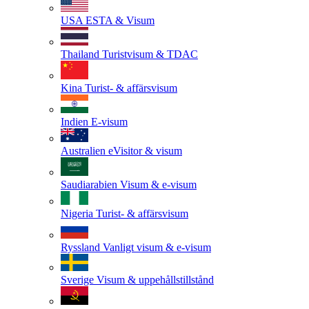
USA
ESTA & Visum
Thailand
Turistvisum & TDAC
Kina
Turist- & affärsvisum
Indien
E-visum
Australien
eVisitor & visum
Saudiarabien
Visum & e-visum
Nigeria
Turist- & affärsvisum
Ryssland
Vanligt visum & e-visum
Sverige
Visum & uppehållstillstånd