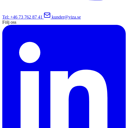
Tel
: +46 73 762 87 41
kunder@viza.se
Följ oss