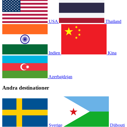
USA
Thailand
Indien
Kina
Azerbajdzjan
Andra destinationer
Sverige
Djibouti