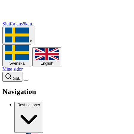
Slutför ansökan
▾
Svenska
English
Mina sidor
Sök
Navigation
Destinationer