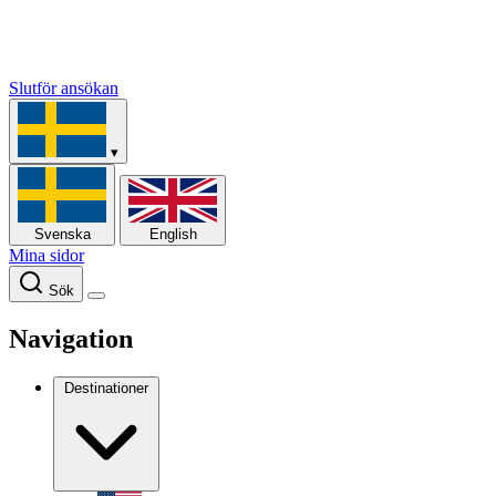
Slutför ansökan
▾
Svenska
English
Mina sidor
Sök
Navigation
Destinationer