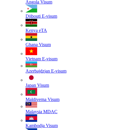
Angola
Visum
Djibouti
E-visum
Kenya
eTA
Ghana
Visum
Vietnam
E-visum
Azerbajdzjan
E-visum
Japan
Visum
Maldiverna
Visum
Malaysia
MDAC
Kambodja
Visum