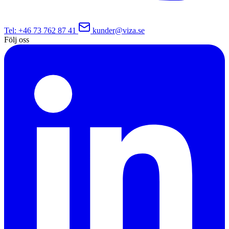
Tel
: +46 73 762 87 41
kunder@viza.se
Följ oss