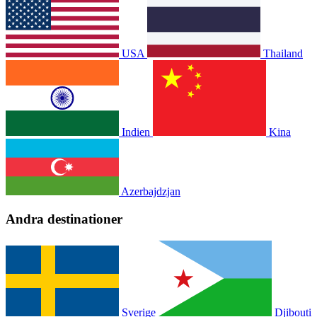
USA
Thailand
Indien
Kina
Azerbajdzjan
Andra destinationer
Sverige
Djibouti