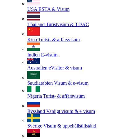
USA
ESTA & Visum
Thailand
Turistvisum & TDAC
Kina
Turist- & affärsvisum
Indien
E-visum
Australien
eVisitor & visum
Saudiarabien
Visum & e-visum
Nigeria
Turist- & affärsvisum
Ryssland
Vanligt visum & e-visum
Sverige
Visum & uppehållstillstånd