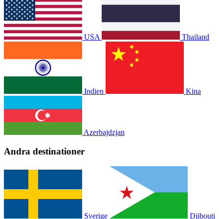
USA
Thailand
Indien
Kina
Azerbajdzjan
Andra destinationer
Sverige
Djibouti