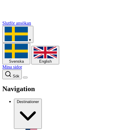
Slutför ansökan
▾
Svenska
English
Mina sidor
Sök
Navigation
Destinationer