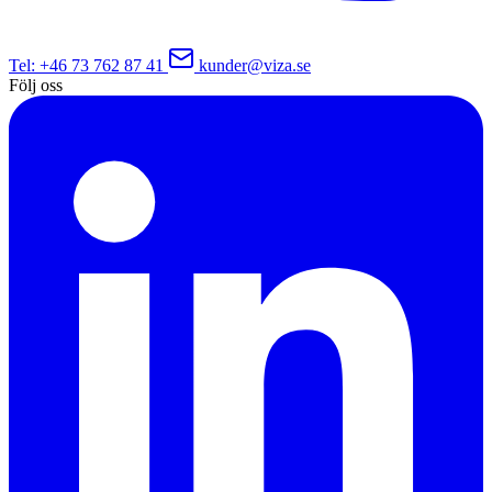
Tel
: +46 73 762 87 41
kunder@viza.se
Följ oss