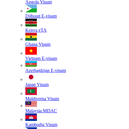
Angola
Visum
Djibouti
E-visum
Kenya
eTA
Ghana
Visum
Vietnam
E-visum
Azerbajdzjan
E-visum
Japan
Visum
Maldiverna
Visum
Malaysia
MDAC
Kambodja
Visum