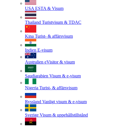
USA
ESTA & Visum
Thailand
Turistvisum & TDAC
Kina
Turist- & affärsvisum
Indien
E-visum
Australien
eVisitor & visum
Saudiarabien
Visum & e-visum
Nigeria
Turist- & affärsvisum
Ryssland
Vanligt visum & e-visum
Sverige
Visum & uppehållstillstånd