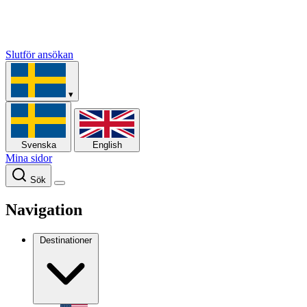
Slutför ansökan
▾
Svenska
English
Mina sidor
Sök
Navigation
Destinationer