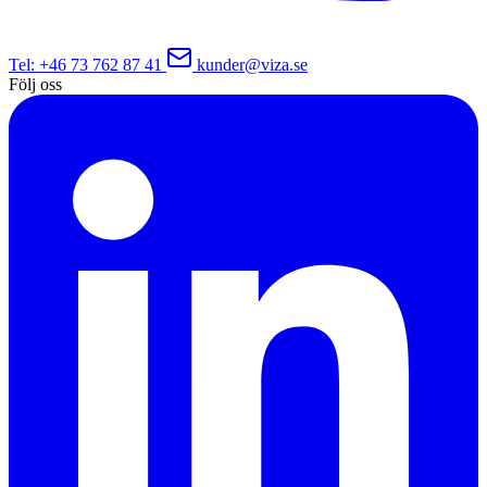
Tel
: +46 73 762 87 41
kunder@viza.se
Följ oss