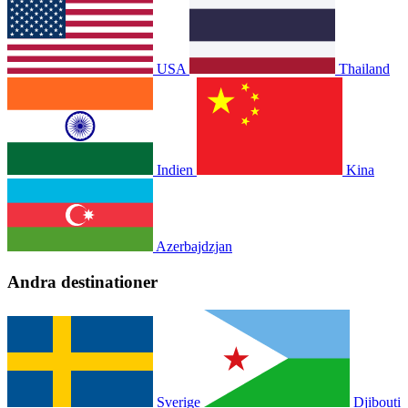
USA
Thailand
Indien
Kina
Azerbajdzjan
Andra destinationer
Sverige
Djibouti