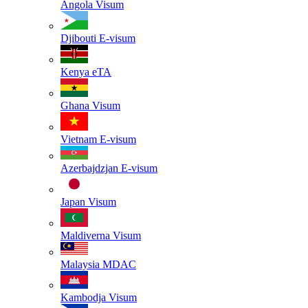
Angola
Visum
Djibouti
E-visum
Kenya
eTA
Ghana
Visum
Vietnam
E-visum
Azerbajdzjan
E-visum
Japan
Visum
Maldiverna
Visum
Malaysia
MDAC
Kambodja
Visum