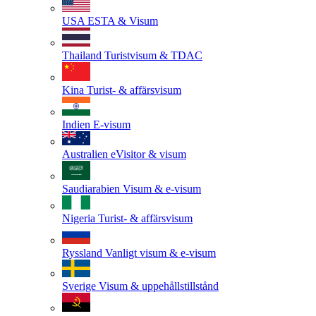
USA
ESTA & Visum
Thailand
Turistvisum & TDAC
Kina
Turist- & affärsvisum
Indien
E-visum
Australien
eVisitor & visum
Saudiarabien
Visum & e-visum
Nigeria
Turist- & affärsvisum
Ryssland
Vanligt visum & e-visum
Sverige
Visum & uppehållstillstånd