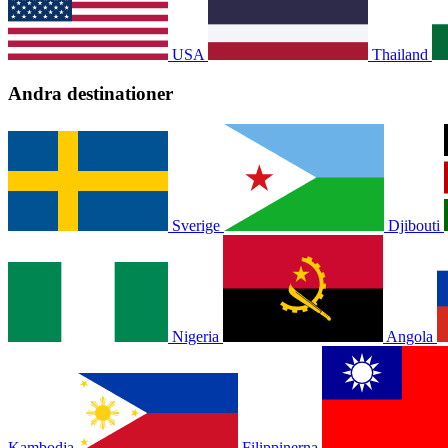
USA
Thailand
Andra destinationer
Sverige
Djibouti
Nigeria
Angola
Kambodja
Filippinerna