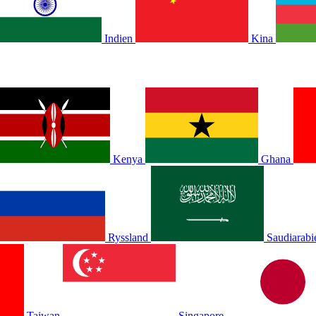
Indien
Kina
Kenya
Ghana
Ryssland
Saudiarabi
Taiwan
Singapore