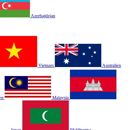
Azerbajdzjan
Vietnam
Australien
en
Malaysia
Japan
Maldiverna