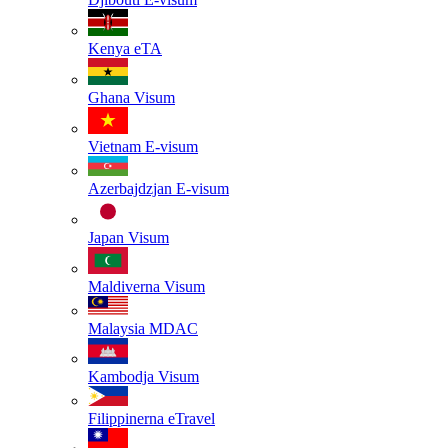
Kenya
eTA
Ghana
Visum
Vietnam
E-visum
Azerbajdzjan
E-visum
Japan
Visum
Maldiverna
Visum
Malaysia
MDAC
Kambodja
Visum
Filippinerna
eTravel