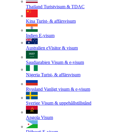
Thailand
Turistvisum & TDAC
Kina
Turist- & affärsvisum
Indien
E-visum
Australien
eVisitor & visum
Saudiarabien
Visum & e-visum
Nigeria
Turist- & affärsvisum
Ryssland
Vanligt visum & e-visum
Sverige
Visum & uppehållstillstånd
Angola
Visum
Djibouti
E-visum