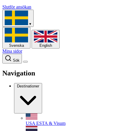
Slutför ansökan
▾
Svenska
English
Mina sidor
Sök
Navigation
Destinationer
USA
ESTA & Visum