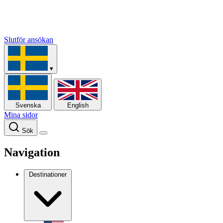
Slutför ansökan
▾
Svenska
English
Mina sidor
Sök
Navigation
Destinationer