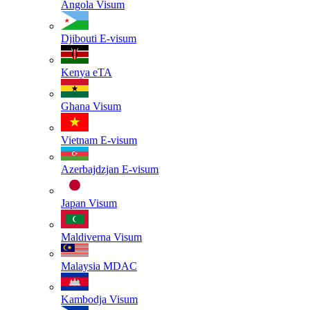
Angola
Visum
Djibouti
E-visum
Kenya
eTA
Ghana
Visum
Vietnam
E-visum
Azerbajdzjan
E-visum
Japan
Visum
Maldiverna
Visum
Malaysia
MDAC
Kambodja
Visum