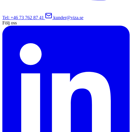
Tel
: +46 73 762 87 41
kunder@viza.se
Följ oss