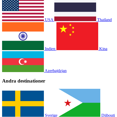
USA
Thailand
Indien
Kina
Azerbajdzjan
Andra destinationer
Sverige
Djibouti