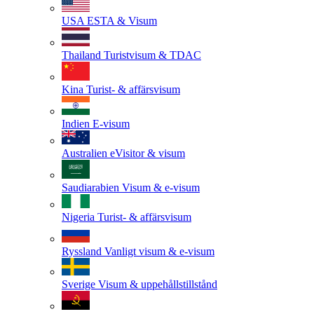
USA
ESTA & Visum
Thailand
Turistvisum & TDAC
Kina
Turist- & affärsvisum
Indien
E-visum
Australien
eVisitor & visum
Saudiarabien
Visum & e-visum
Nigeria
Turist- & affärsvisum
Ryssland
Vanligt visum & e-visum
Sverige
Visum & uppehållstillstånd