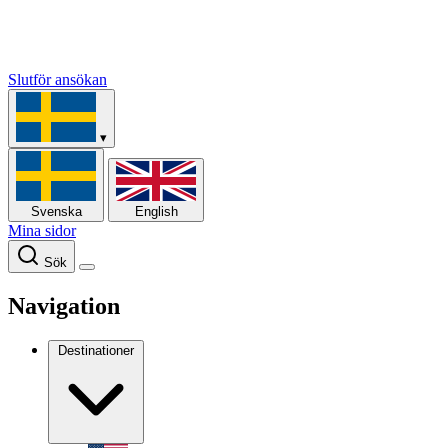
Slutför ansökan
▾
Svenska
English
Mina sidor
Sök
Navigation
Destinationer