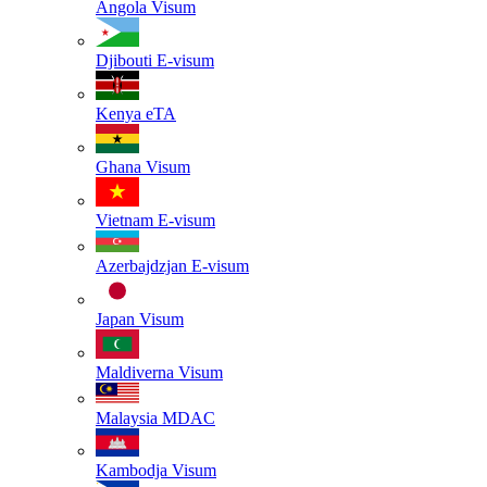
Angola
Visum
Djibouti
E-visum
Kenya
eTA
Ghana
Visum
Vietnam
E-visum
Azerbajdzjan
E-visum
Japan
Visum
Maldiverna
Visum
Malaysia
MDAC
Kambodja
Visum