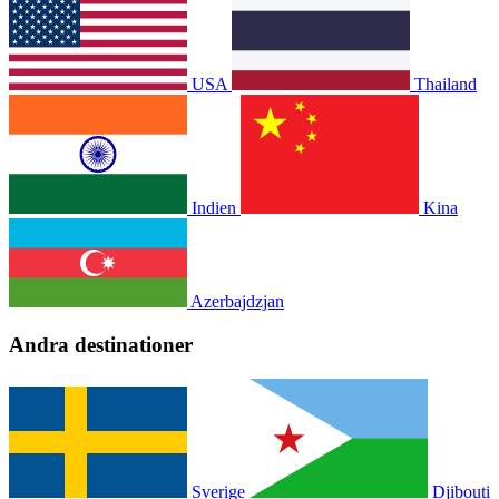
USA
Thailand
Indien
Kina
Azerbajdzjan
Andra destinationer
Sverige
Djibouti