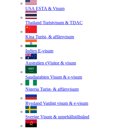
USA
ESTA & Visum
Thailand
Turistvisum & TDAC
Kina
Turist- & affärsvisum
Indien
E-visum
Australien
eVisitor & visum
Saudiarabien
Visum & e-visum
Nigeria
Turist- & affärsvisum
Ryssland
Vanligt visum & e-visum
Sverige
Visum & uppehållstillstånd