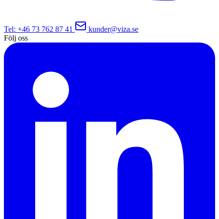
Tel
: +46 73 762 87 41
kunder@viza.se
Följ oss