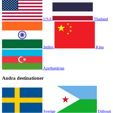
USA
Thailand
Indien
Kina
Azerbajdzjan
Andra destinationer
Sverige
Djibouti