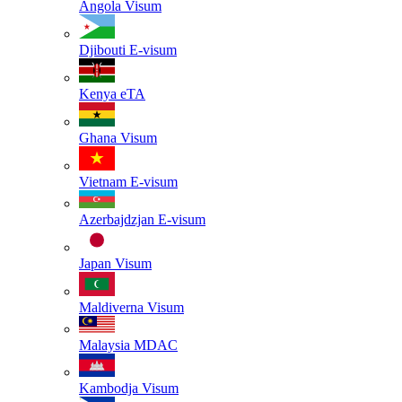
Angola
Visum
Djibouti
E-visum
Kenya
eTA
Ghana
Visum
Vietnam
E-visum
Azerbajdzjan
E-visum
Japan
Visum
Maldiverna
Visum
Malaysia
MDAC
Kambodja
Visum