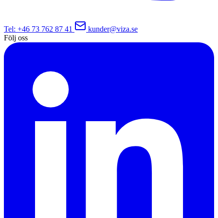
Tel
: +46 73 762 87 41
kunder@viza.se
Följ oss