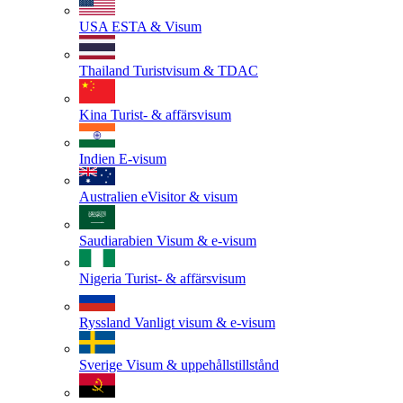
USA
ESTA & Visum
Thailand
Turistvisum & TDAC
Kina
Turist- & affärsvisum
Indien
E-visum
Australien
eVisitor & visum
Saudiarabien
Visum & e-visum
Nigeria
Turist- & affärsvisum
Ryssland
Vanligt visum & e-visum
Sverige
Visum & uppehållstillstånd