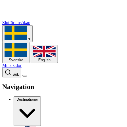
Slutför ansökan
▾
Svenska
English
Mina sidor
Sök
Navigation
Destinationer