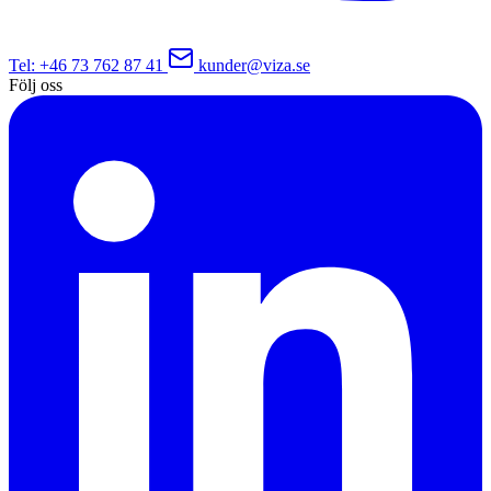
Tel
: +46 73 762 87 41
kunder@viza.se
Följ oss