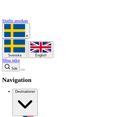
Slutför ansökan
▾
Svenska
English
Mina sidor
Sök
Navigation
Destinationer