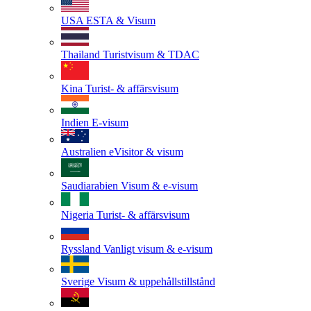
USA
ESTA & Visum
Thailand
Turistvisum & TDAC
Kina
Turist- & affärsvisum
Indien
E-visum
Australien
eVisitor & visum
Saudiarabien
Visum & e-visum
Nigeria
Turist- & affärsvisum
Ryssland
Vanligt visum & e-visum
Sverige
Visum & uppehållstillstånd