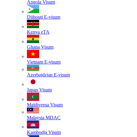
Angola
Visum
Djibouti
E-visum
Kenya
eTA
Ghana
Visum
Vietnam
E-visum
Azerbajdzjan
E-visum
Japan
Visum
Maldiverna
Visum
Malaysia
MDAC
Kambodja
Visum