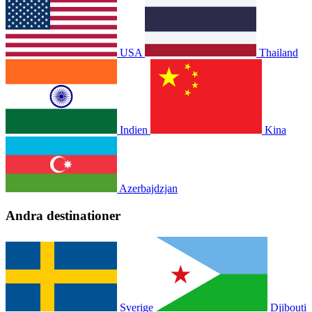
USA
Thailand
Indien
Kina
Azerbajdzjan
Andra destinationer
Sverige
Djibouti