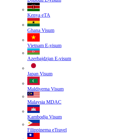
Kenya
eTA
Ghana
Visum
Vietnam
E-visum
Azerbajdzjan
E-visum
Japan
Visum
Maldiverna
Visum
Malaysia
MDAC
Kambodja
Visum
Filippinerna
eTravel