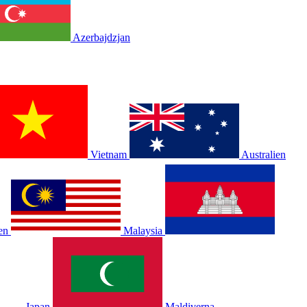
Azerbajdzjan
Vietnam
Australien
en
Malaysia
Japan
Maldiverna