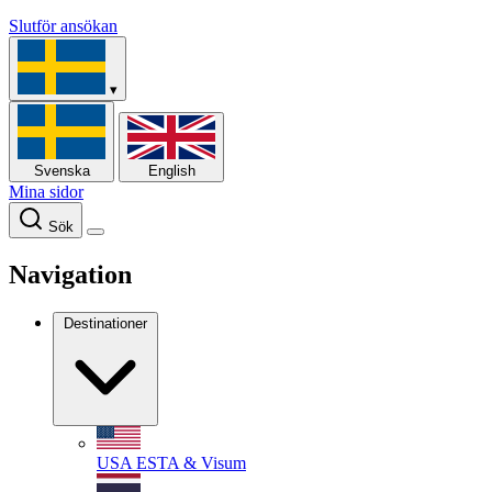
Slutför ansökan
▾
Svenska
English
Mina sidor
Sök
Navigation
Destinationer
USA
ESTA & Visum