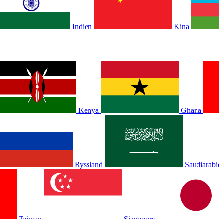
Indien
Kina
Kenya
Ghana
Ryssland
Saudiarabi
Taiwan
Singapore