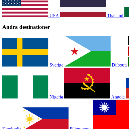
USA
Thailand
Andra destinationer
Sverige
Djibouti
Nigeria
Angola
Kambodja
Filippinerna