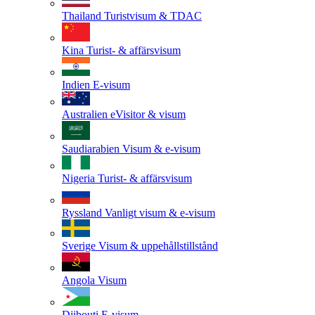
Thailand
Turistvisum & TDAC
Kina
Turist- & affärsvisum
Indien
E-visum
Australien
eVisitor & visum
Saudiarabien
Visum & e-visum
Nigeria
Turist- & affärsvisum
Ryssland
Vanligt visum & e-visum
Sverige
Visum & uppehållstillstånd
Angola
Visum
Djibouti
E-visum