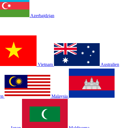
Azerbajdzjan
Vietnam
Australien
en
Malaysia
Japan
Maldiverna