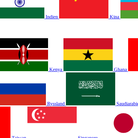
Indien
Kina
Kenya
Ghana
Ryssland
Saudiarabi
Taiwan
Singapore