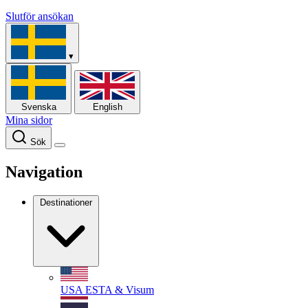
Slutför ansökan
▾
Svenska
English
Mina sidor
Sök
Navigation
Destinationer
USA
ESTA & Visum