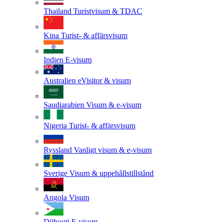
Thailand
Turistvisum & TDAC
Kina
Turist- & affärsvisum
Indien
E-visum
Australien
eVisitor & visum
Saudiarabien
Visum & e-visum
Nigeria
Turist- & affärsvisum
Ryssland
Vanligt visum & e-visum
Sverige
Visum & uppehållstillstånd
Angola
Visum
Djibouti
E-visum