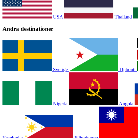
USA
Thailand
Andra destinationer
Sverige
Djibouti
Nigeria
Angola
Kambodja
Filippinerna