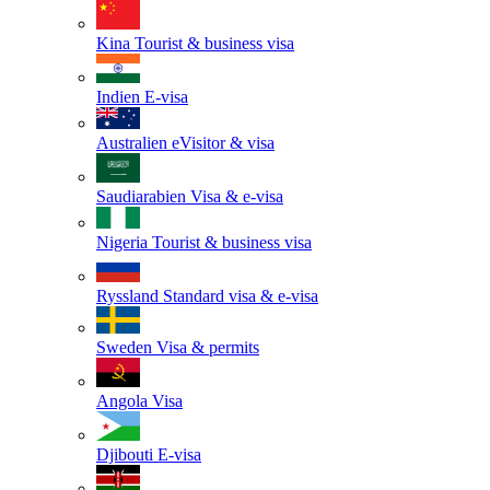
Kina
Tourist & business visa
Indien
E-visa
Australien
eVisitor & visa
Saudiarabien
Visa & e-visa
Nigeria
Tourist & business visa
Ryssland
Standard visa & e-visa
Sweden
Visa & permits
Angola
Visa
Djibouti
E-visa