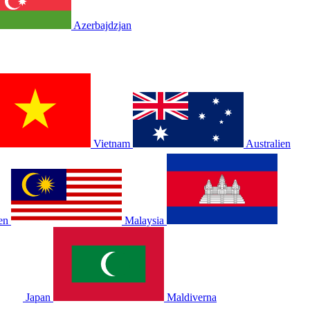
Azerbajdzjan
Vietnam
Australien
en
Malaysia
Japan
Maldiverna