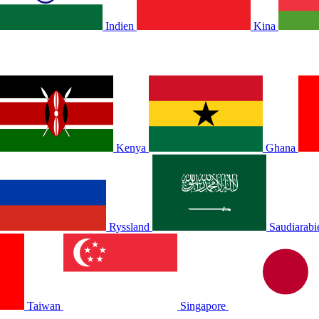
Indien
Kina
Kenya
Ghana
Ryssland
Saudiarabi
Taiwan
Singapore