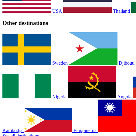
USA
Thailand
Other destinations
Sweden
Djibouti
Nigeria
Angola
Kambodja
Filippinerna
See all destinations