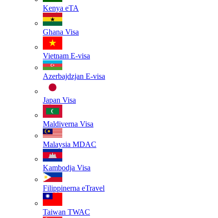
Kenya
eTA
Ghana
Visa
Vietnam
E-visa
Azerbajdzjan
E-visa
Japan
Visa
Maldiverna
Visa
Malaysia
MDAC
Kambodja
Visa
Filippinerna
eTravel
Taiwan
TWAC