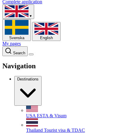
Complete application
▾
Svenska
English
My pages
Search
Navigation
Destinations
USA
ESTA & Visum
Thailand
Tourist visa & TDAC