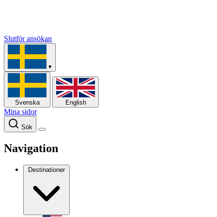
Slutför ansökan
▾
Svenska
English
Mina sidor
Sök
Navigation
Destinationer