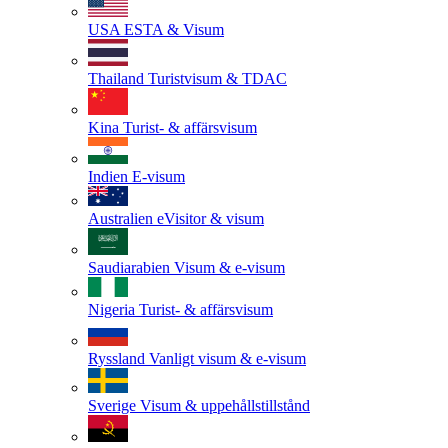
USA
ESTA & Visum
Thailand
Turistvisum & TDAC
Kina
Turist- & affärsvisum
Indien
E-visum
Australien
eVisitor & visum
Saudiarabien
Visum & e-visum
Nigeria
Turist- & affärsvisum
Ryssland
Vanligt visum & e-visum
Sverige
Visum & uppehållstillstånd