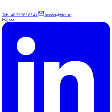
Tel
: +46 73 762 87 41
kunder@viza.se
Följ oss