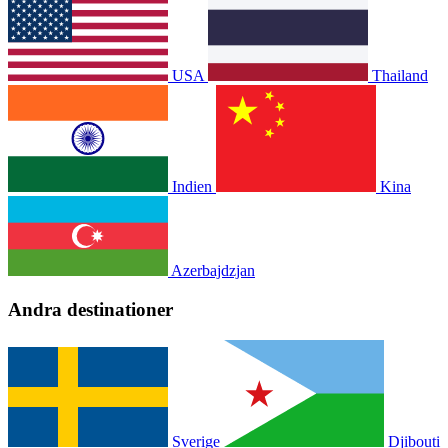
USA
Thailand
Indien
Kina
Azerbajdzjan
Andra destinationer
Sverige
Djibouti