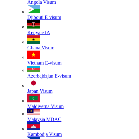
Angola
Visum
Djibouti
E-visum
Kenya
eTA
Ghana
Visum
Vietnam
E-visum
Azerbajdzjan
E-visum
Japan
Visum
Maldiverna
Visum
Malaysia
MDAC
Kambodja
Visum